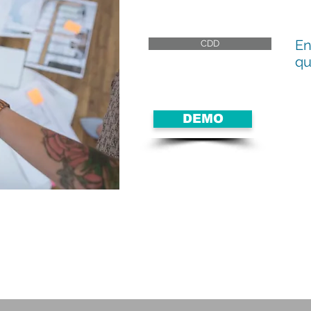
En
CDD
qu
DEMO