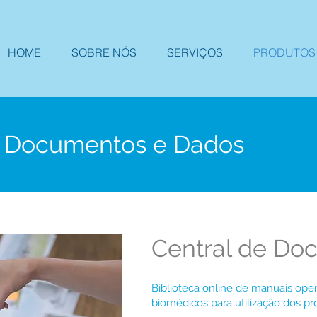
HOME
SOBRE NÓS
SERVIÇOS
PRODUTOS
e Documentos e Dados
Central de Do
Biblioteca online de manuais ope
biomédicos para utilização dos pr